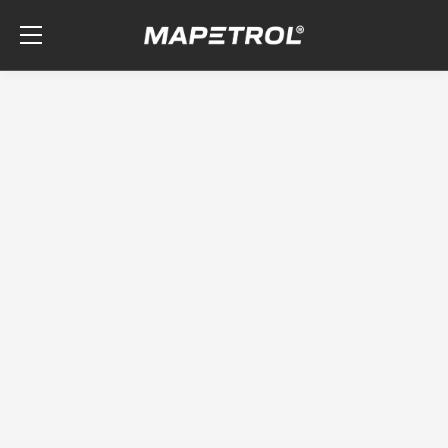
Skip to the content
Progettato per
esperti.
gli
Sostenuto dai
costruttori automobilistici.
Mapetrol Professional – con approvazioni OEM
ufficiali,
inclusi Volvo, BMW, Mercedes-Benz, Renault e
VW Group.