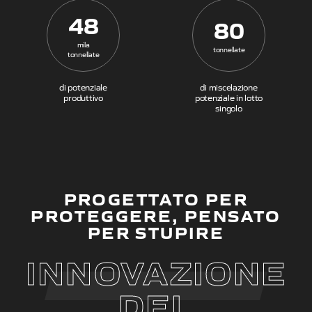
48
80
mila
tonnellate
tonnellate
di potenziale
di miscelazione
produttivo
potenziale in lotto
singolo
PROGETTATO PER
PROTEGGERE, PENSATO
PER STUPIRE
INNOVAZIONE
DEL