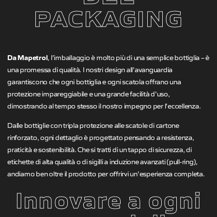
PACKAGING
Da Mapetrol
, l’imballaggio è molto più di una semplice bottiglia – è
una promessa di qualità. I nostri design all’avanguardia
garantiscono che ogni bottiglia e ogni scatola offrano una
protezione impareggiabile e una grande facilità d’uso,
dimostrando al tempo stesso il nostro impegno per l’eccellenza.
Dalle bottiglie con tripla protezione alle scatole di cartone
rinforzato, ogni dettaglio è progettato pensando a resistenza,
praticità e sostenibilità. Che si tratti di un tappo di sicurezza, di
etichette di alta qualità o di sigilli a induzione avanzati (pull-ring),
andiamo ben oltre il prodotto per offrirvi un’esperienza completa.
​Innovare a ogni