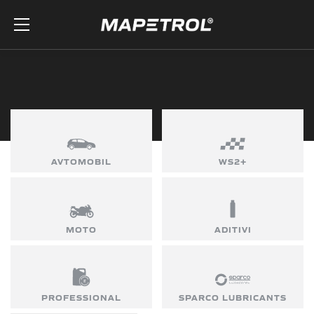
Skip to the content
AVTOMOBIL
WS2+
MOTO
ADITIVI
PROFESSIONAL
SPARCO LUBRICANTS