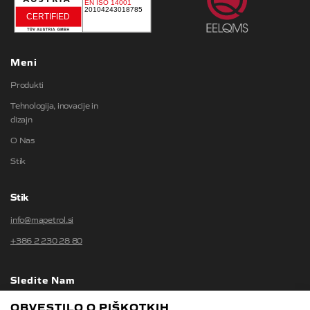
Meni
Produkti
Tehnologija, inovacije in
dizajn
O Nas
Stik
Stik
info@mapetrol.si
+386 2 230 28 80
Sledite Nam
OBVESTILO O PIŠKOTKIH