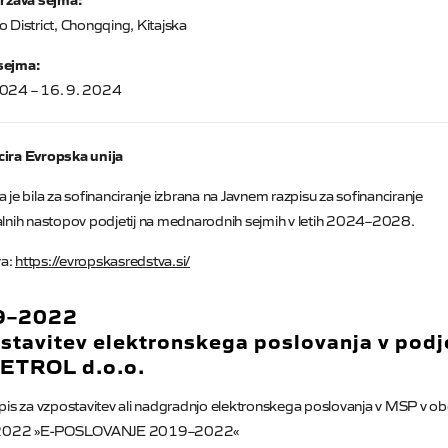
o District, Chongqing, Kitajska
sejma:
2024 – 16. 9. 2024
cira Evropska unija
a je bila za sofinanciranje izbrana na Javnem razpisu za sofinanciranje
alnih nastopov podjetij na mednarodnih sejmih v letih 2024–2028.
a:
https://evropskasredstva.si/
9–2022
stavitev elektronskega poslovanja v podj
TROL d.o.o.
zpis za vzpostavitev ali nadgradnjo elektronskega poslovanja v MSP v o
022 »E-POSLOVANJE 2019–2022«