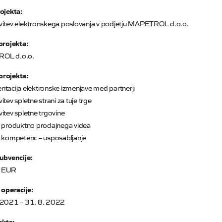
ojekta:
vitev elektronskega poslovanja v podjetju MAPETROL d.o.o.
projekta:
OL d.o.o.
rojekta:
tacija elektronske izmenjave med partnerji
itev spletne strani za tuje trge
itev spletne trgovine
a produktno prodajnega videa
v kompetenc – usposabljanje
ubvencije:
 EUR
 operacije:
 2021 – 31. 8. 2022
jekta: