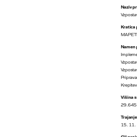
Naziv pr
Vzposta
Kratica 
MAPETR
Namen p
Implemen
Vzpostav
Vzpostav
Priprav
Krepite
Višina s
29.645
Trajanje
15. 11.
Cilj pro