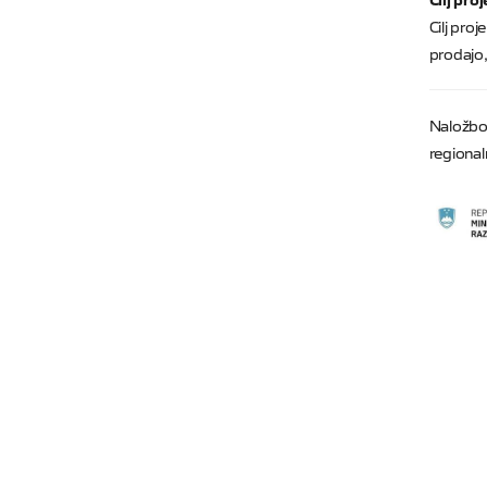
Cilj pro
prodajo,
Naložbo 
regionaln