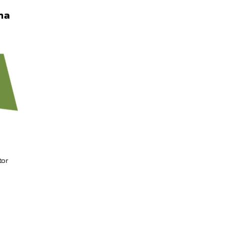
na
tor