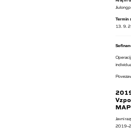
Jiulongp
Termin 
13. 9. 
Sofinan
Operacij
individu
Povezav
201
Vzpo
MAPE
Javni ra
2019–2