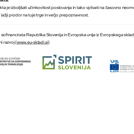
jekta je izboljšati učinkovitost poslovanja in tako vplivati na časovno neo
 lažji prodor na tuje trge in večjo prepoznavnost.
sofinancirata Republika Slovenija in Evropska unija iz Evropskega sklad
i razvoj (
www.eu-skladi.si
)