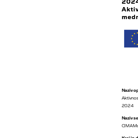
202
Akti
medn
Naziv op
Aktivno
2024
Naziv s
CIMAMo
Kraj in 