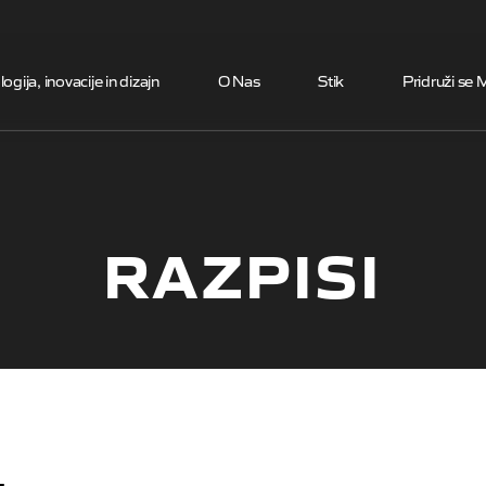
Skip to the content
ogija, inovacije in dizajn
O Nas
Stik
Pridruži se 
RAZPISI