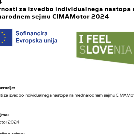
4
vnosti za izvedbo individualnega nastopa 
arodnem sejmu CIMAMotor 2024
eracije:
sti za izvedbo individualnega nastopa na mednarodnem sejmu CIMAMo
ejma:
tor 2024
država sejma: