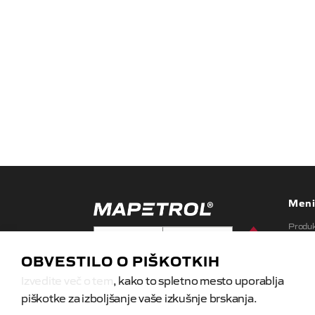
Men
Produk
Tehnolo
OBVESTILO O PIŠKOTKIH
dizajn
Izvedite več o tem
, kako to spletno mesto uporablja
O Nas
piškotke za izboljšanje vaše izkušnje brskanja.
Stik