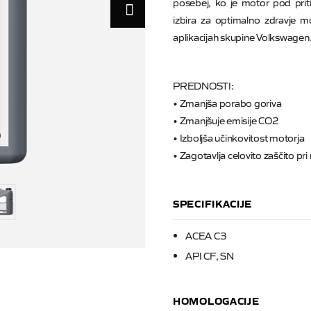
posebej, ko je motor pod prit
izbira za optimalno zdravje mo
aplikacijah skupine Volkswagen
PREDNOSTI:
• Zmanjša porabo goriva
• Zmanjšuje emisije CO2
• Izboljša učinkovitost motorja
• Zagotavlja celovito zaščito pri
SPECIFIKACIJE
ACEA C3
API CF, SN
HOMOLOGACIJE