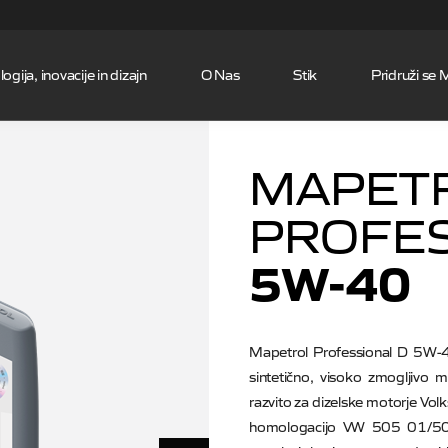
Skip to the content
ogija, inovacije in dizajn
O Nas
Stik
Pridruži se 
MAPET
PROFE
5W-40
Mapetrol Professional D 5W-4
sintetično, visoko zmogljivo 
razvito za dizelske motorje Volk
homologacijo VW 505 01/505 