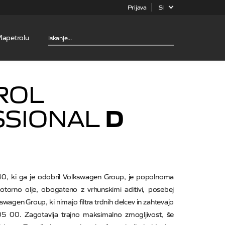
Prijava
SI
Mapetrolu
ROL
D
SSIONAL
0, ki ga je odobril Volkswagen Group, je popolnoma
motorno olje, obogateno z vrhunskimi aditivi, posebej
swagen Group, ki nimajo filtra trdnih delcev in zahtevajo
00. Zagotavlja trajno maksimalno zmogljivost, še