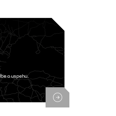
R
dbe o uspehu.