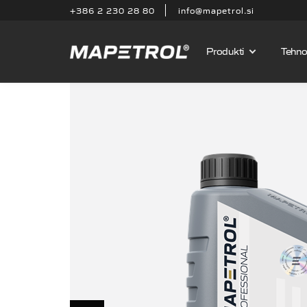
+386 2 230 28 80
info@mapetrol.si
Produkti
Tehnol