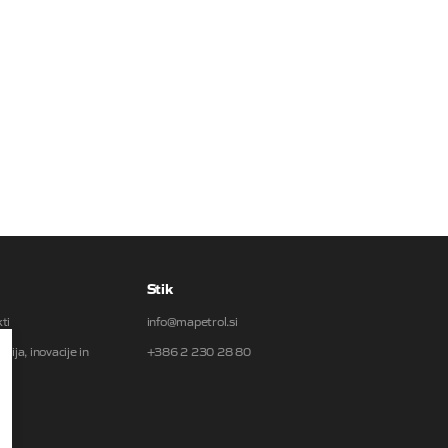
i
Stik
ti
info@mapetrol.si
gija, inovacije in
+386 2 230 28 80