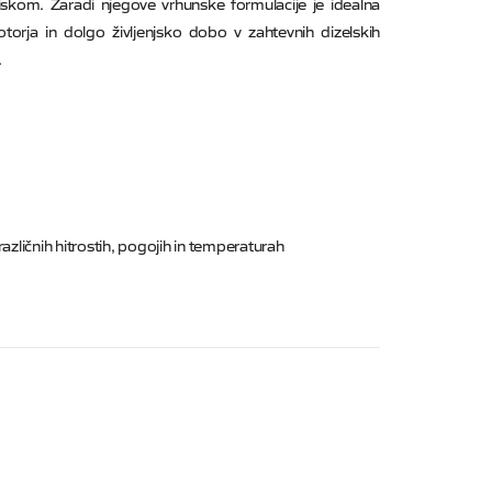
iskom. Zaradi njegove vrhunske formulacije je idealna
torja in dolgo življenjsko dobo v zahtevnih dizelskih
.
 različnih hitrostih, pogojih in temperaturah