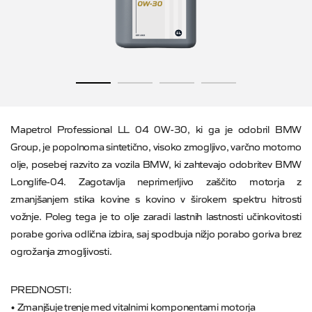
Mapetrol Professional LL 04 0W-30, ki ga je odobril BMW
Group, je popolnoma sintetično, visoko zmogljivo, varčno motorno
olje, posebej razvito za vozila BMW, ki zahtevajo odobritev BMW
Longlife-04. Zagotavlja neprimerljivo zaščito motorja z
zmanjšanjem stika kovine s kovino v širokem spektru hitrosti
vožnje. Poleg tega je to olje zaradi lastnih lastnosti učinkovitosti
porabe goriva odlična izbira, saj spodbuja nižjo porabo goriva brez
ogrožanja zmogljivosti.
PREDNOSTI:
• Zmanjšuje trenje med vitalnimi komponentami motorja