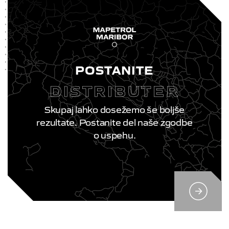
POSTANITE
DISTRIBUTER
Skupaj lahko dosežemo še boljše
rezultate. Postanite del naše zgodbe
o uspehu.