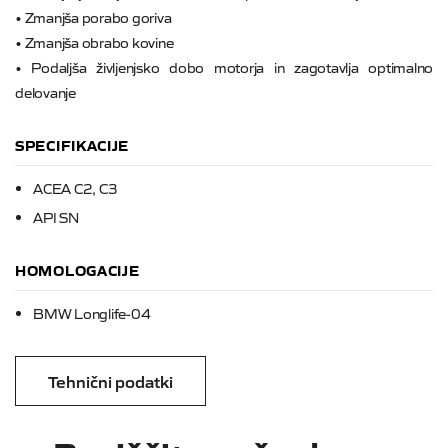
• Zmanjša porabo goriva
• Zmanjša obrabo kovine
• Podaljša življenjsko dobo motorja in zagotavlja optimalno
delovanje
SPECIFIKACIJE
ACEA C2, C3
API SN
HOMOLOGACIJE
BMW Longlife-04
Tehnični podatki